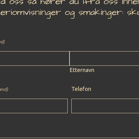
d oss så hører du ifra oss innen
eriomvisninger og smakinger: sk
vd)
Etternavn
Telefon
evd)