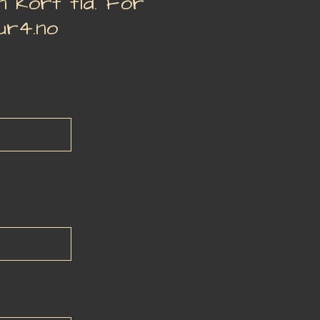
 kort tid. For
ur4.no