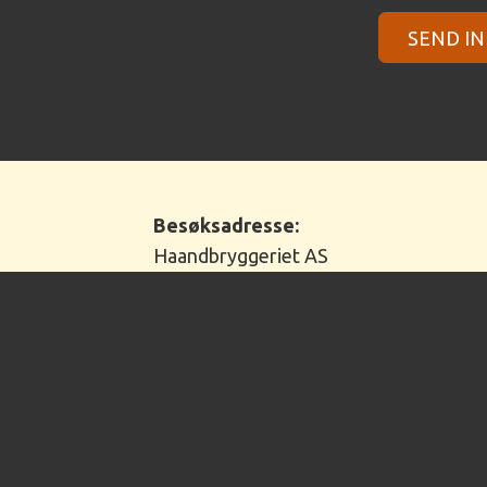
Besøksadresse:
Haandbryggeriet AS
Havnegata 13
3040 Drammen
Norge
Telefon:
+47 31 41 41 40