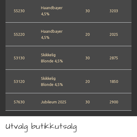
Haandbayer
55230
30
3203
4,5%
Haandbayer
55220
20
2025
4,5%
Skikkelig
53130
30
2875
Blonde 4,5%
Skikkelig
53120
20
1850
Blonde 4,5%
57630
Jubileum 2025
30
2900
Utvalg butikkutsalg