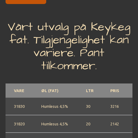
Vårt utvalg på Keykeg
fat. Tilgjengelighet kan
variere. Pant
tilkommer.
VARE
ØL (FAT)
LTR
PRIS
31830
Humlesus 4,5%
30
3216
31820
Humlesus 4,5%
20
2142