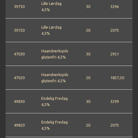
Lille Lørdag
39730
30
3296
4,5%
Lille Lørdag
39720
20
2075
4,5%
Haandverkspils
47030
30
2951
glutenfri 4,5%
Haandverkspils
47020
20
1857,50
glutenfri 4,5%
Endelig Fredag
49830
30
3299
4,5%
Endelig Fredag
49820
20
2075
4,5%