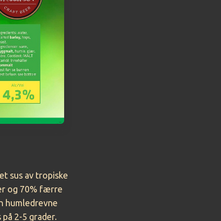
et sus av tropiske
ier og 70% færre
en humledrevne
s på 2-5 grader.