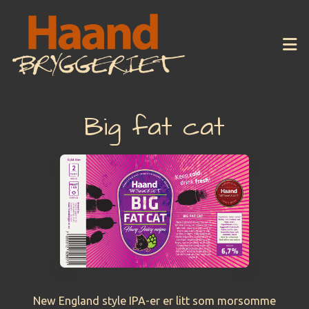
Hopp til innhold
Big fat cat
New England style IPA-er er litt som morsomme