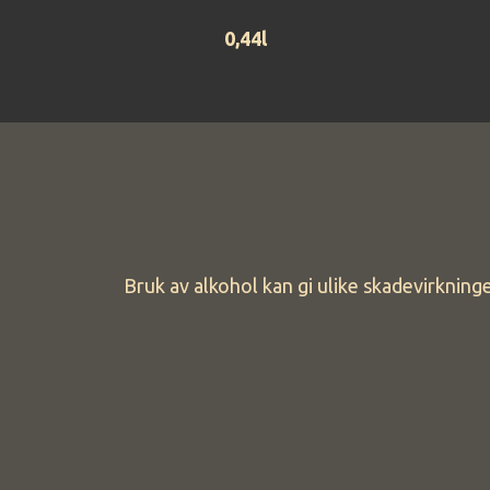
0,44l
Bruk av alkohol kan gi ulike skadevirknin