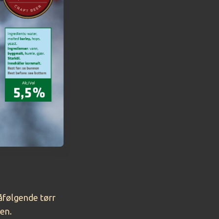
påfølgende tørr
ben.